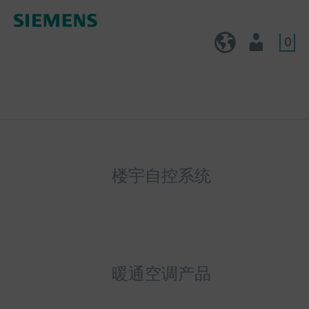
0
CN (zh)
用户
楼宇自控系统
暖通空调产品