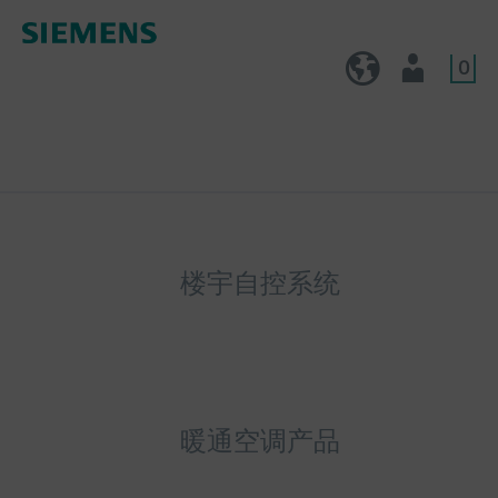
0
CN (zh)
用户
楼宇自控系统
暖通空调产品