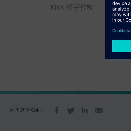
KNX 楼宇控制
分享这个页面: