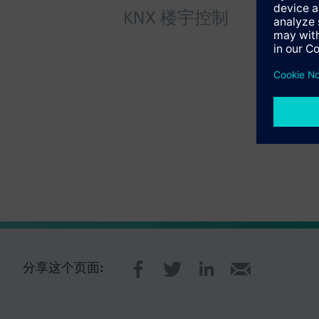
KNX 楼宇控制
分享这个页面: