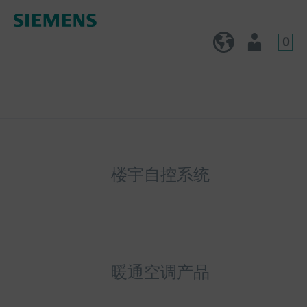
0
CN (zh)
用户
楼宇自控系统
暖通空调产品