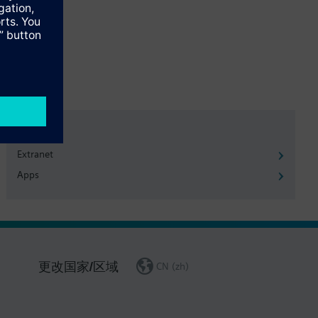
工具
Extranet
Apps
更改国家/区域
CN (zh)