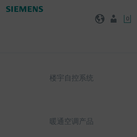
0
CN (zh)
用户
楼宇自控系统
暖通空调产品