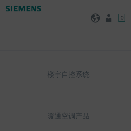
0
CN (zh)
用户
楼宇自控系统
暖通空调产品