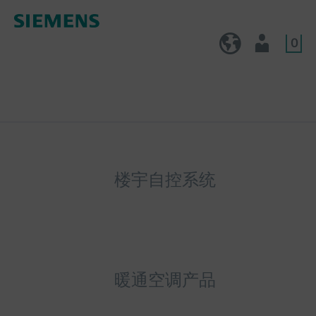
0
CN (zh)
用户
楼宇自控系统
暖通空调产品