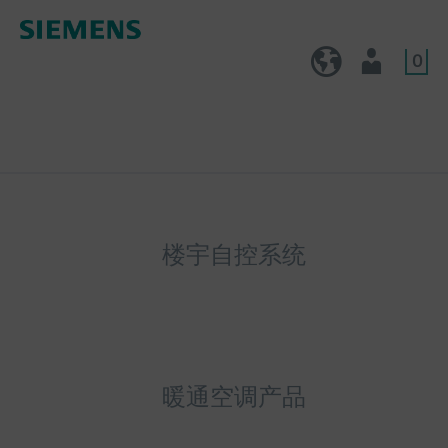
0
CN (zh)
用户
楼宇自控系统
暖通空调产品