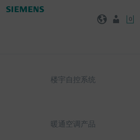
0
CN (zh)
用户
楼宇自控系统
暖通空调产品