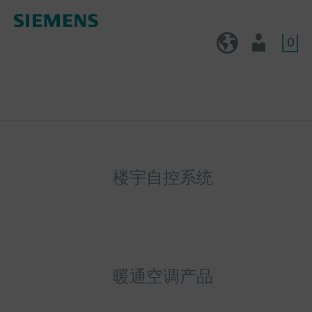
0
CN (zh)
用户
楼宇自控系统
暖通空调产品