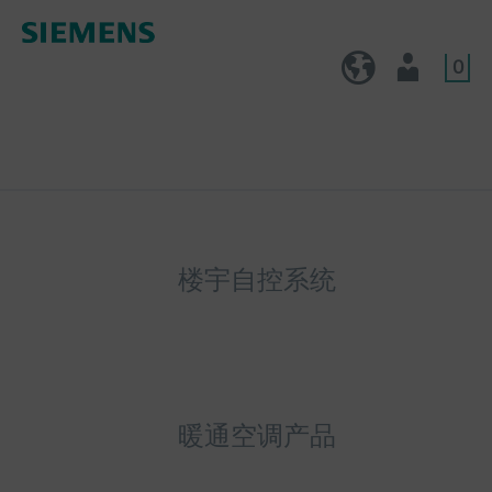
0
CN (zh)
用户
楼宇自控系统
暖通空调产品