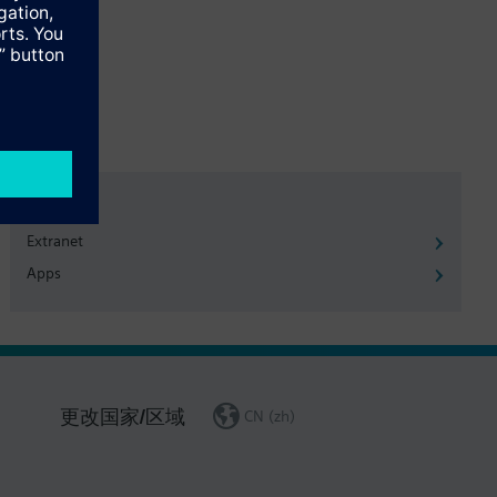
工具
Extranet
Apps
更改国家/区域
CN (zh)