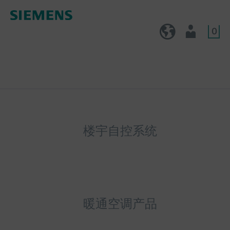
0
CN (zh)
用户
楼宇自控系统
暖通空调产品