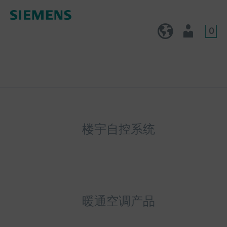
0
CN (zh)
用户
楼宇自控系统
暖通空调产品