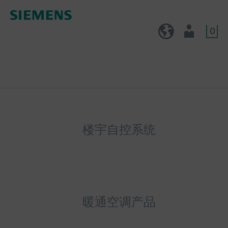
0
CN (zh)
用户
楼宇自控系统
暖通空调产品