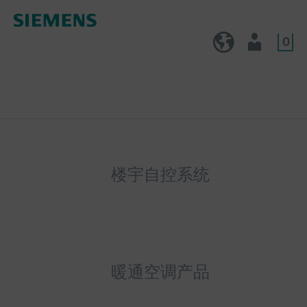
0
CN (zh)
用户
楼宇自控系统
暖通空调产品