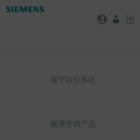
0
CN (zh)
用户
楼宇自控系统
暖通空调产品