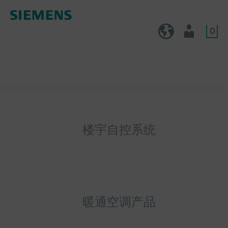
0
CN (zh)
用户
楼宇自控系统
暖通空调产品