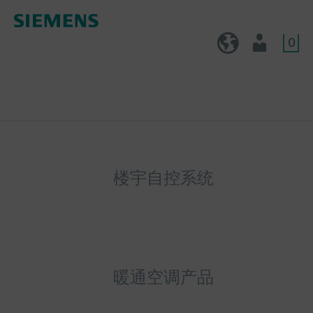
0
CN (zh)
用户
楼宇自控系统
暖通空调产品