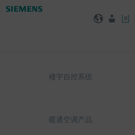
0
CN (zh)
用户
楼宇自控系统
暖通空调产品