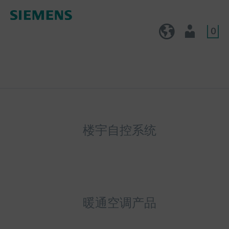
0
CN (zh)
用户
楼宇自控系统
暖通空调产品