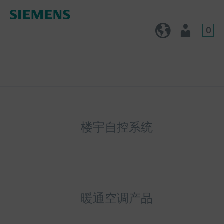
0
CN (zh)
用户
楼宇自控系统
暖通空调产品