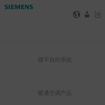
0
CN (zh)
用户
楼宇自控系统
暖通空调产品