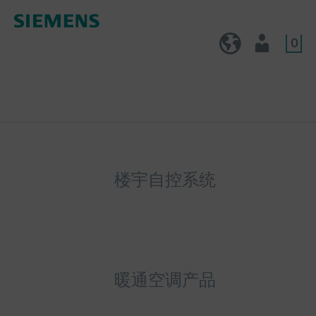
0
CN (zh)
用户
楼宇自控系统
暖通空调产品