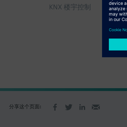
KNX 楼宇控制
分享这个页面: