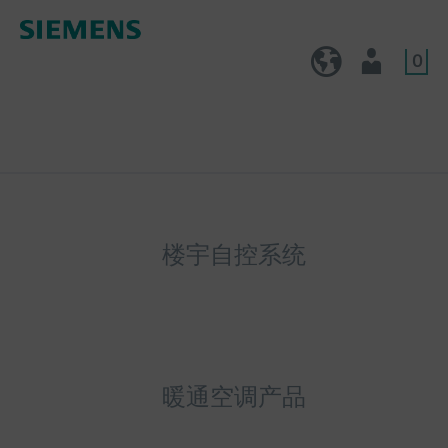
0
CN (zh)
用户
楼宇自控系统
暖通空调产品