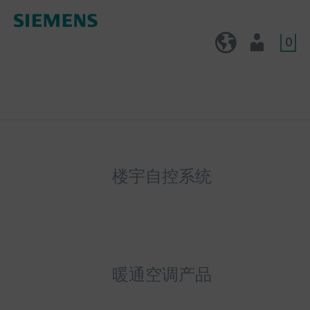
0
CN (zh)
用户
楼宇自控系统
暖通空调产品