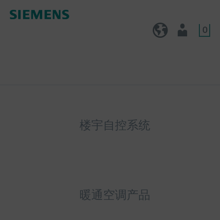
0
CN (zh)
用户
楼宇自控系统
暖通空调产品