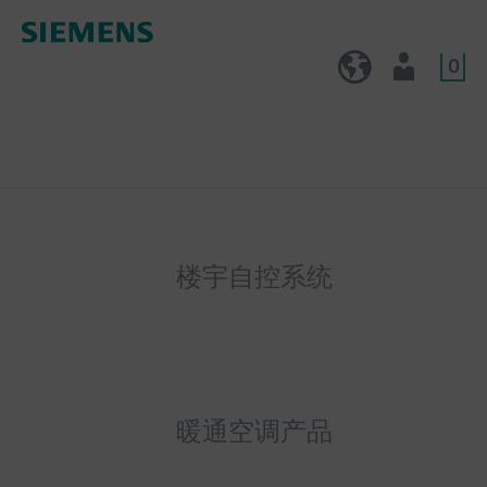
0
CN (zh)
用户
楼宇自控系统
暖通空调产品