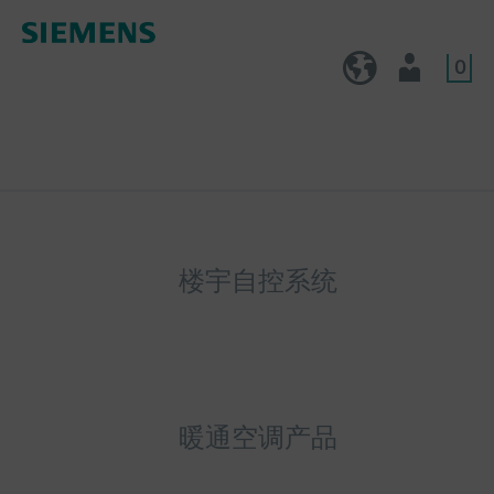
0
CN (zh)
用户
楼宇自控系统
暖通空调产品