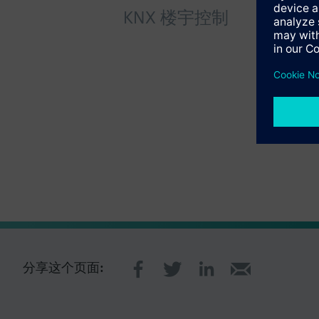
KNX 楼宇控制
分享这个页面: