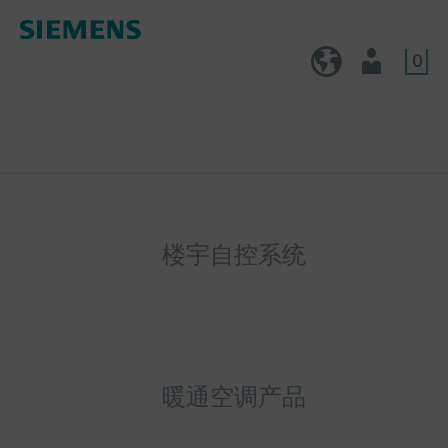
0
CN (zh)
用户
楼宇自控系统
暖通空调产品