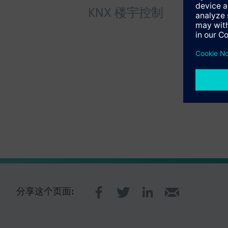
KNX 楼宇控制
分享这个页面: