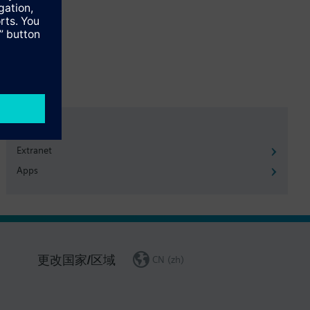
工具
Extranet
Apps
更改国家/区域
CN (zh)