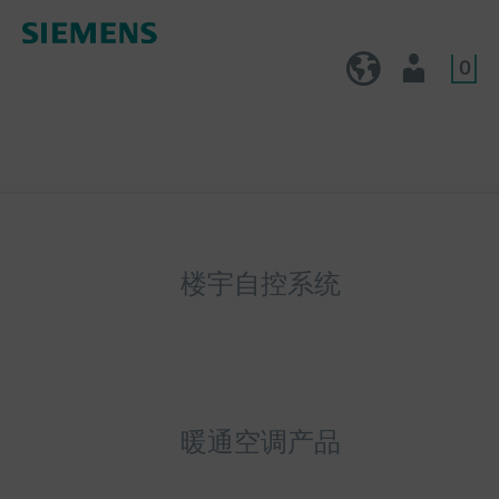
0
CN (zh)
用户
楼宇自控系统
暖通空调产品