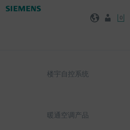
0
CN (zh)
用户
楼宇自控系统
暖通空调产品