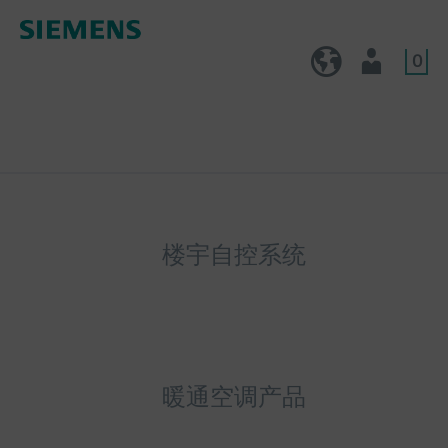
0
CN (zh)
用户
楼宇自控系统
暖通空调产品