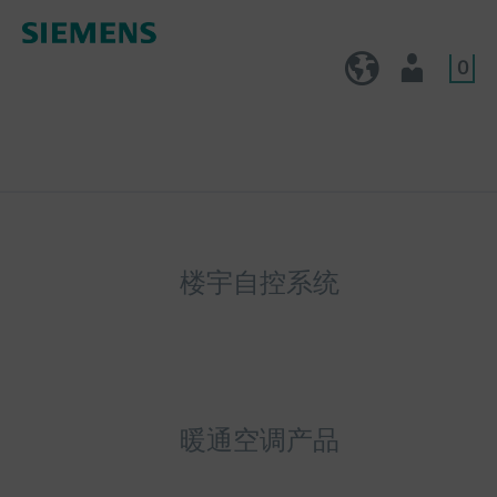
0
CN (zh)
用户
楼宇自控系统
暖通空调产品