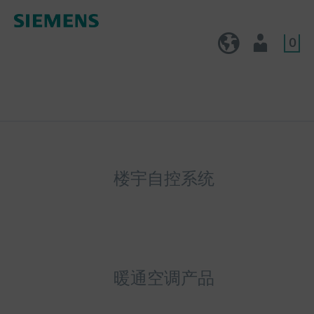
0
CN (zh)
用户
楼宇自控系统
暖通空调产品