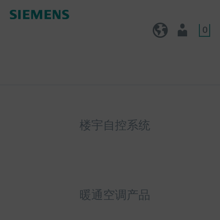
0
CN (zh)
用户
楼宇自控系统
暖通空调产品