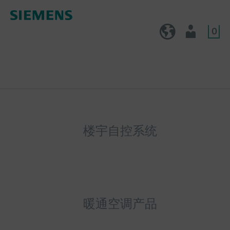
0
CN (zh)
用户
楼宇自控系统
暖通空调产品