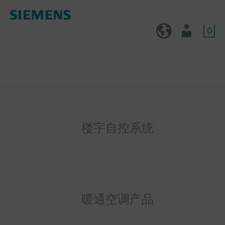
0
CN (zh)
用户
楼宇自控系统
暖通空调产品