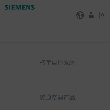
0
CN (zh)
用户
楼宇自控系统
暖通空调产品