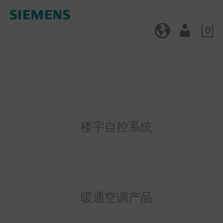
0
CN (zh)
用户
楼宇自控系统
暖通空调产品