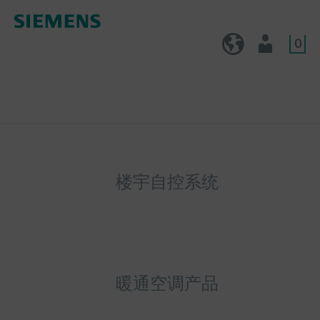
0
CN (zh)
用户
楼宇自控系统
暖通空调产品