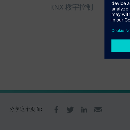
KNX 楼宇控制
分享这个页面: