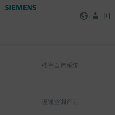
0
CN (zh)
用户
楼宇自控系统
暖通空调产品