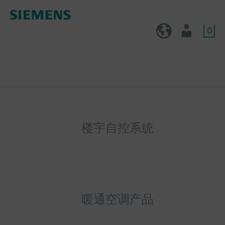
0
CN (zh)
用户
楼宇自控系统
暖通空调产品