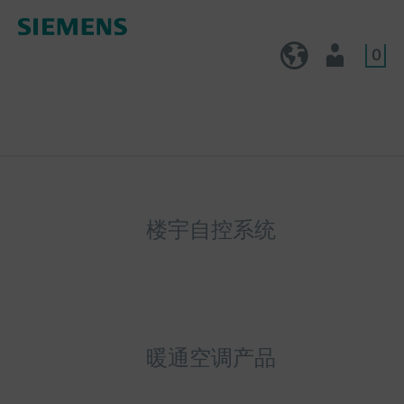
0
CN (zh)
用户
楼宇自控系统
暖通空调产品